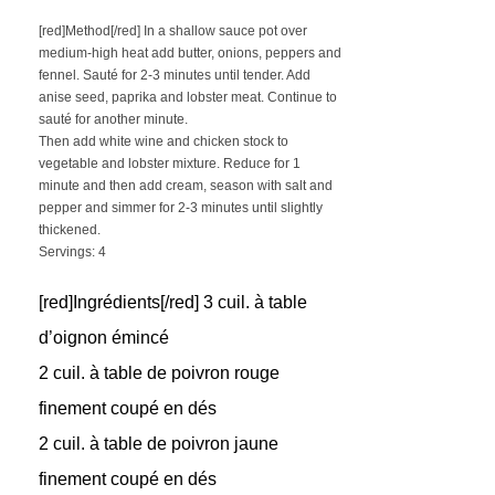
[red]Method[/red] In a shallow sauce pot over
medium-high heat add butter, onions, peppers and
fennel. Sauté for 2-3 minutes until tender. Add
anise seed, paprika and lobster meat. Continue to
sauté for another minute.
Then add white wine and chicken stock to
vegetable and lobster mixture. Reduce for 1
minute and then add cream, season with salt and
pepper and simmer for 2-3 minutes until slightly
thickened.
Servings: 4
[red]Ingrédients[/red] 3 cuil. à table
d’oignon émincé
2 cuil. à table de poivron rouge
finement coupé en dés
2 cuil. à table de poivron jaune
finement coupé en dés