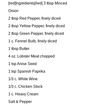
[red]Ingredients[/red] 3 tbsp Minced
Onion
2 tbsp Red Pepper, finely diced
2 tbsp Yellow Pepper, finely diced
2 tbsp Green Pepper, finely diced
1 c. Fennel Bulb, finely diced
1 tbsp Butter
4 oz. Lobster Meat chopped
1 tsp Anise Seed
1 tsp Spanish Paprika
1/3 c. White Wine
1/3 c. Chicken Stock
1 c. Heavy Cream
Salt & Pepper